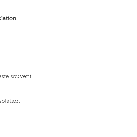
olation 
reste souvent 
solation 