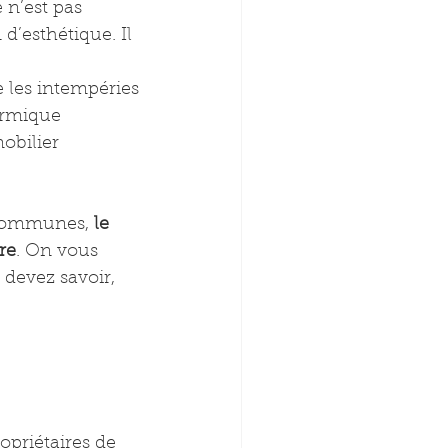
 n’est pas 
’esthétique. Il 
e les intempéries
hermique
obilier
 communes, 
le 
re
. On vous 
 devez savoir, 
opriétaires de 