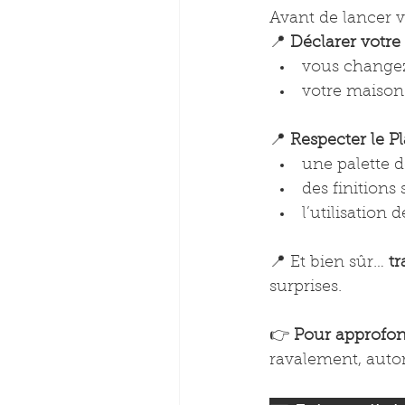
Avant de lancer v
📍 
Déclarer votre
vous changez 
votre maison
📍 
Respecter le P
une palette 
des finitions
l’utilisation 
📍 Et bien sûr… 
tr
surprises.
👉 
Pour approfond
ravalement, autor