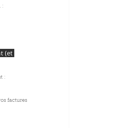
 :
 (et 
t :
vos factures