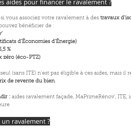
des aides pour financer le ravalement ?
si vous associez votre ravalement à des 
travaux d’is
 pouvez bénéficier de :
’
tificats d’Économies d’Énergie)
5,5 %
x zéro (éco-PTZ)
eul (sans ITE) n’est pas éligible à ces aides, mais il 
prix de revente du bien
.
ir :
 aides ravalement façade, MaPrimeRénov’, ITE, i
eure
 un ravalement ?