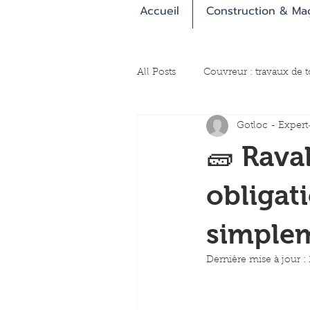
Accueil
Construction & Ma
All Posts
Couvreur : travaux de t
Gotloc - Expert
🧱 Rava
obligat
simple
Dernière mise à jour :