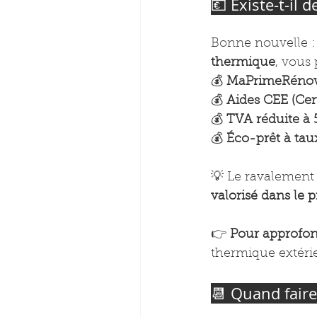
💶 Existe-t-il 
Bonne nouvelle : 
thermique
, vous
💰 
MaPrimeRénov
💰 
Aides CEE (Cer
💰 
TVA réduite à 
💰 
Éco-prêt à tau
💡 Le ravalement s
valorisé dans le 
👉 
Pour approfond
thermique extéri
📆 Quand faire