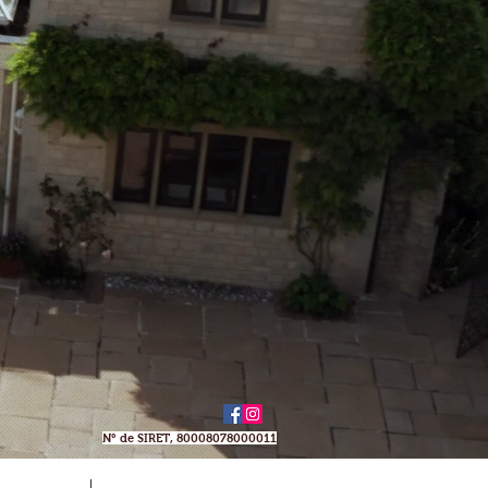
N° de SIRET, 80008078000011