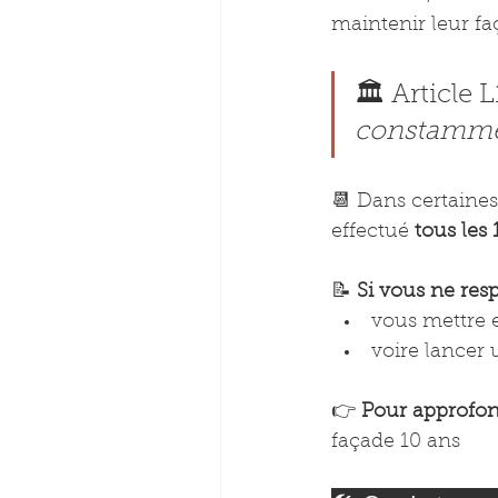
maintenir leur fa
🏛️ Article L
constammen
📆 Dans certaine
effectué 
tous les 
📝 
Si vous ne resp
vous mettre e
voire lancer 
👉 
Pour approfond
façade 10 ans