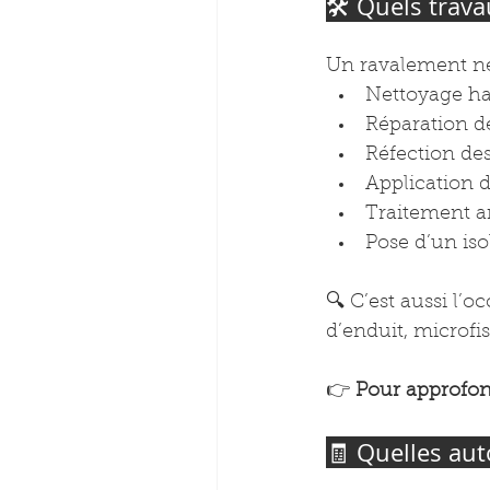
🛠️ Quels trav
Un ravalement ne s
Nettoyage ha
Réparation de
Réfection des
Application 
Traitement a
Pose d’un isol
🔍 C’est aussi l’o
d’enduit, microfi
👉 
Pour approfond
🧾 Quelles aut