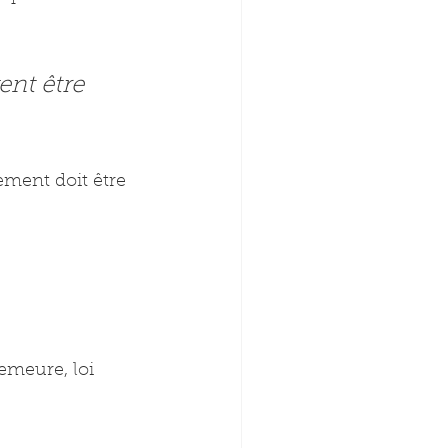
nt être 
ment doit être 
emeure, loi 