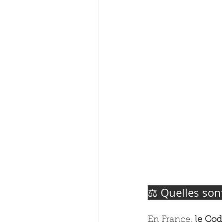
⚖️ Quelles sont
En France, 
le Cod