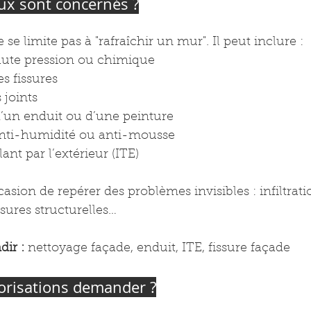
aux sont concernés ?
e limite pas à "rafraîchir un mur". Il peut inclure :
ute pression ou chimique
s fissures
 joints
d’un enduit ou d’une peinture
nti-humidité ou anti-mousse
ant par l’extérieur (ITE)
ccasion de repérer des problèmes invisibles : infiltrat
ssures structurelles…
ir :
 nettoyage façade, enduit, ITE, fissure façade
orisations demander ?