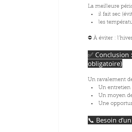
La meilleure péri
il fait sec (év
les températu
⛔️ À éviter : l’hiv
✅ Conclusion :
obligatoire)
Un ravalement de 
Un entretien
Un moyen de
Une opportun
📞 Besoin d’un