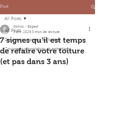
Post
All Posts
Gotloc - Expert
All Posts
3 avr. 2025
3 min de lecture
7 signes qu’il est temps
Couvreur : travaux de toiture
de refaire votre toiture
Couvreur rénovation et entretien
(et pas dans 3 ans)