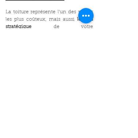
La toiture représente l’un des postes 
les plus coûteux, mais aussi 
le plus 
stratégique
 de votre 
habitation.Réparer quelques tuiles 
aujourd’hui ou rénover partiellement 
votre toit maintenant vous évitera 
des 
dommages bien plus onéreux à 
l’avenir
 (charpente détériorée, 
isolation compromise, infiltrations 
dans l’habitation).
📞 Vous avez un doute ? Faites 
diagnostiquer votre toit
Que vous soyez sur le point 
d’acheter, de vendre
 ou simplement 