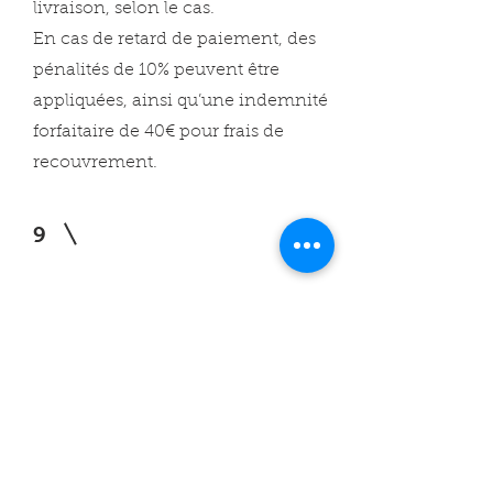
livraison, selon le cas.
En cas de retard de paiement, des
pénalités de 10% peuvent être
appliquées, ainsi qu’une indemnité
forfaitaire de 40€ pour frais de
recouvrement.
9
Location de matériel
Le matériel loué doit être utilisé
conformément à son usage prévu.
Toute dégradation ou usage abusif
pourra faire l’objet d’une facturation
supplémentaire.