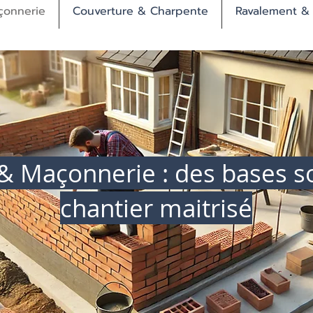
çonnerie
Couverture & Charpente
Ravalement &
& Maçonnerie : des bases s
chantier maitrisé