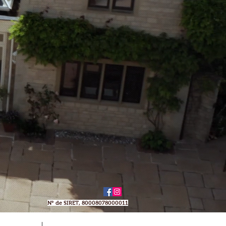
N° de SIRET, 80008078000011