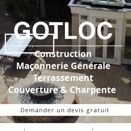
GOTLOC
Construction
Maçonnerie Générale
Terrassement
Couverture & Charpente
Demander un devis gratuit