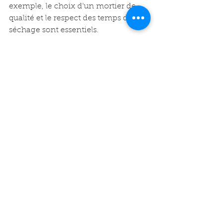
exemple, le choix d’un mortier de 
qualité et le respect des temps de 
séchage sont essentiels.
La maçonnerie joue aussi un rôle 
dans l’isolation thermique et 
phonique. Un mur bien construit 
limite les pertes d’énergie et 
améliore le confort intérieur.