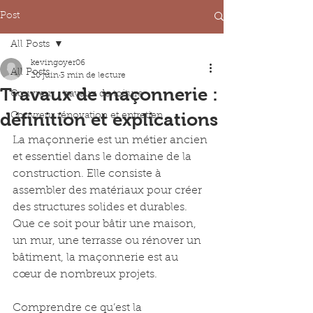
Post
All Posts
kevingoyer06
All Posts
20 juin
3 min de lecture
Travaux de maçonnerie :
Couvreur : travaux de toiture
définition et explications
Couvreur rénovation et entretien
La maçonnerie est un métier ancien 
et essentiel dans le domaine de la 
construction. Elle consiste à 
assembler des matériaux pour créer 
des structures solides et durables. 
Que ce soit pour bâtir une maison, 
un mur, une terrasse ou rénover un 
bâtiment, la maçonnerie est au 
cœur de nombreux projets.
Comprendre ce qu’est la 